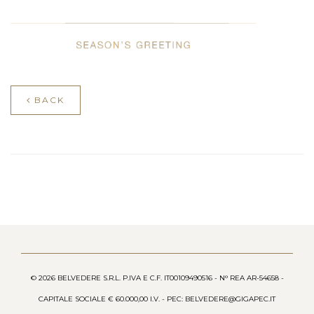
BACK
© 2026 BELVEDERE S.R.L. P.IVA E C.F. IT00109490516 - N° REA AR-54658 -
CAPITALE SOCIALE € 60.000,00 I.V. - PEC: BELVEDERE@GIGAPEC.IT