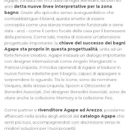
Agape, fondata nel 1973 dalla famiglia Benedini, da ben 40
anni
detta nuove linee interpretative per la zona
bagno
. Grazie allo spiccato senso avanguardistico che
contraddistingue il brand, questa smette di essere
concepita come una stanza meramente funzionale e viene
vista - anzi - come il centro focale della casa per il benessere
della persona. Come tale, merita di ricevere un’attenzione
progettuale importante: la
chiave del successo dei bagni
Agape sta proprio in questa progettualità
, unita ad un
forte fervore creativo. Agape instaura un dialogo importante
con designer internazionali come Angelo Mangiarotti o
Patricia Urquiola. Il modus operandi di Agape si traduce in
nuove forme estetiche per il bagno, capaci di appagare e
sorprendere lo sguardo. Tra le icone, sono da nominare
Vieques, della stessa Urquiola, Spoon e Ottocento di
Benedini Associati. Dei designer Benedini Associati, sono da
citare anche la collezione Memory e la collezione Fez.
Come partner e
rivenditore Agape ad Arezzo
, possiamo
affiancarti nella scelta degli articoli dal
catalogo Agape
che
senti più tuoi, accompagnandoti con discrezione verso le
migliori soluzioni per i tuoi progetti.