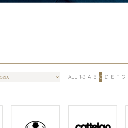
ALL
1-3
A
B
C
D
E
F
G