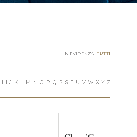
IN EVIDENZA
TUTTI
H
I
J
K
L
M
N
O
P
Q
R
S
T
U
V
W
X
Y
Z