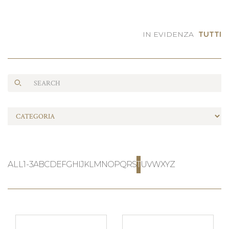
IN EVIDENZA
TUTTI
ALL
1-3
A
B
C
D
E
F
G
H
I
J
K
L
M
N
O
P
Q
R
S
T
U
V
W
X
Y
Z