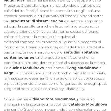
Modulnova
nasce nel 1988 con Dario, Giuseppe e Carlo
Presotto. Grazie alla lungimiranza, alle idee e agli obiettivi
chiari dei tre fratelli, il brand ha conosciuto negli anni una
crescita inesorabile ed è arrivato ad essere un trend setter
tra i
produttori di sistemi cucina
del settore, ampliando
ad oggi la sua offerta anche alle zone living e bagno. La
strategia aziendale è rivelata dal nome stesso del brand,
chiaro richiamo alla modularità e quindi alla
personalizzazione del prodotto sui gusti e le necessità di
ogni cliente. L’orientamento taylor made ben si adatta alle
trasformazioni del mercato e delle
abitudini abitative
contemporanee
; anche questo è un fattore che ha
contribuito in modo determinante al successo della marca.
Le
cucine Modulnova
, così come i
living Modulnova
e i
bagni
, si riconoscono a colpo d’occhio per la loro sobrietà,
raffinatezza ed essenzialità, unite ad una solida concretezza
e praticità per ciò che concerne l’organizzazione degli spazi.
Degne di nota, le collezioni Twenty, Blade e Fly.
Come partner e
rivenditore Modulnova
, possiamo
affiancarti nella scelta degli articoli dal
catalogo Modulnova
che senti più tuoi, accompagnandoti con discrezione verso