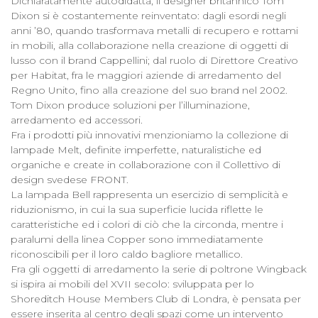
Dichiaratamente autodidatta, il designer britannico Tom
Dixon si è costantemente reinventato: dagli esordi negli
anni ’80, quando trasformava metalli di recupero e rottami
in mobili, alla collaborazione nella creazione di oggetti di
lusso con il brand Cappellini; dal ruolo di Direttore Creativo
per Habitat, fra le maggiori aziende di arredamento del
Regno Unito, fino alla creazione del suo brand nel 2002.
Tom Dixon produce soluzioni per l’illuminazione,
arredamento ed accessori.
Fra i prodotti più innovativi menzioniamo la collezione di
lampade Melt, definite imperfette, naturalistiche ed
organiche e create in collaborazione con il Collettivo di
design svedese FRONT.
La lampada Bell rappresenta un esercizio di semplicità e
riduzionismo, in cui la sua superficie lucida riflette le
caratteristiche ed i colori di ciò che la circonda, mentre i
paralumi della linea Copper sono immediatamente
riconoscibili per il loro caldo bagliore metallico.
Fra gli oggetti di arredamento la serie di poltrone Wingback
si ispira ai mobili del XVII secolo: sviluppata per lo
Shoreditch House Members Club di Londra, è pensata per
essere inserita al centro degli spazi come un intervento