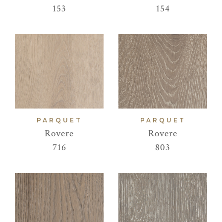
153
154
PARQUET
PARQUET
Rovere
Rovere
716
803