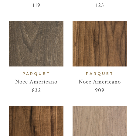
119
125
PARQUET
PARQUET
Noce Americano
Noce Americano
832
909