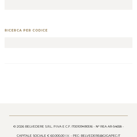
RICERCA PER CODICE
© 2026 BELVEDERE S.R.L. P.IVA E C.F. IT00109490516 - N° REA AR-54658 -
CAPITALE SOCIALE € 60.000,00 I.V. - PEC: BELVEDERE@GIGAPEC.IT