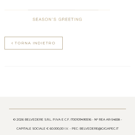
TORNA INDIETRO
© 2026 BELVEDERE S.R.L. P.IVA E C.F. IT00109490516 - N° REA AR-54658 -
CAPITALE SOCIALE € 60.000,00 I.V. - PEC: BELVEDERE@GIGAPEC.IT