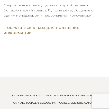
Откройте все преимущества по приобретению
больших партий товара. Лучшие цены, общение с
одним менеджером и персональная консультация.
ОБРАТИТЕСЬ К НАМ ДЛЯ ПОЛУЧЕНИЯ
ИНФОРМАЦИИ
© 2026 BELVEDERE S.R.L. P.IVA E C.F. IT00109490516 - N° REA AR-54658 -
CAPITALE SOCIALE € 60.000,00 I.V. - PEC: BELVEDERE@GIGAPEC.IT