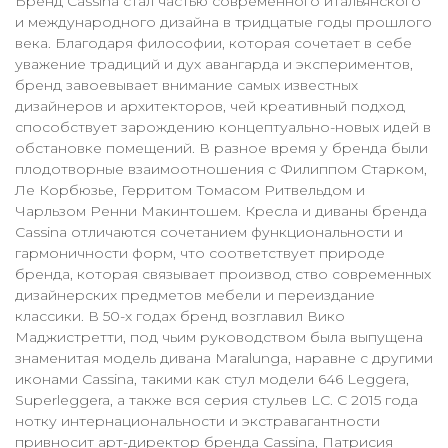
Бренд Cassina стал частью современного итальянского
и международного дизайна в тридцатые годы прошлого
века. Благодаря философии, которая сочетает в себе
уважение традиций и дух авангарда и экспериментов,
бренд завоевывает внимание самых известных
дизайнеров и архитекторов, чей креативный подход
способствует зарождению концептуально-новых идей в
обстановке помещений. В разное время у бренда были
плодотворные взаимоотношения с Филиппом Старком,
Ле Корбюзье, Герритом Томасом Ритвельдом и
Чарльзом Ренни Макинтошем. Кресла и диваны бренда
Cassina отличаются сочетанием функциональности и
гармоничности форм, что соответствует природе
бренда, которая связывает производ ство современных
дизайнерских предметов мебели и переиздание
классики. В 50-х годах бренд возглавил Вико
Маджистретти, под чьим руководством была выпущена
знаменитая модель дивана Maralunga, наравне с другими
иконами Cassina, такими как стул модели 646 Leggera,
Superleggera, а также вся серия стульев LC. С 2015 года
нотку интернациональности и экстравагантности
привносит арт-директор бренда Cassina, Патрисия