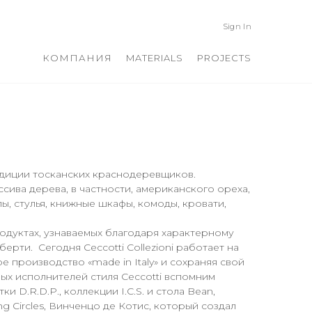
Sign In
КОМПАНИЯ
MATERIALS
PROJECTS
традиции тосканских краснодеревщиков.
сива дерева, в частности, американского ореха,
лы, стулья, книжные шкафы, комоды, кровати,
родуктах, узнаваемых благодаря характерному
ерти. Сегодня Ceccotti Collezioni работает на
производство «made in Italy» и сохраняя свой
ых исполнителей стиля Ceccotti вспомним
и D.R.D.P., коллекции I.C.S. и стола Bean,
g Circles, Винченцо де Котис, который создал