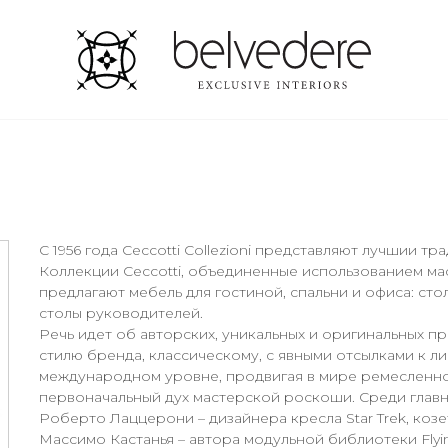
С 1956 года Ceccotti Collezioni представляют лучшии 
Коллекции Ceccotti, объединенные использованием мас
предлагают мебель для гостиной, спальни и офиса: сто
столы руководителей.
Речь идет об авторских, уникальных и оригинальных п
стилю бренда, классическому, с явными отсылками к либ
международном уровне, продвигая в мире ремесленное 
первоначальный дух мастерской роскоши. Среди главн
Роберто Лаццерони – дизайнера кресла Star Trek, козетк
Массимо Кастанья – автора модульной библиотеки Flyin