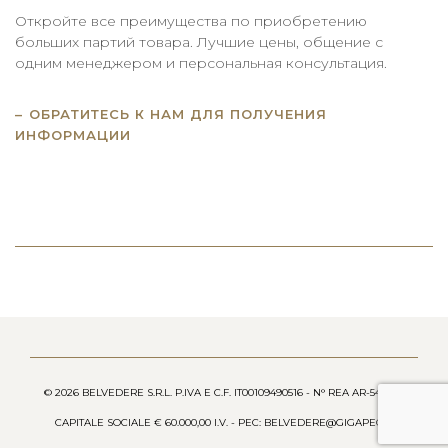
Откройте все преимущества по приобретению
больших партий товара. Лучшие цены, общение с
одним менеджером и персональная консультация.
ОБРАТИТЕСЬ К НАМ ДЛЯ ПОЛУЧЕНИЯ
ИНФОРМАЦИИ
© 2026 BELVEDERE S.R.L. P.IVA E C.F. IT00109490516 - N° REA AR-54658 -
CAPITALE SOCIALE € 60.000,00 I.V. - PEC: BELVEDERE@GIGAPEC.IT