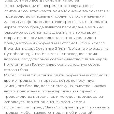
ClassiCon – это всегда синоним качества,
персонификации и вневременного вкуса. Цель
компании со штаб-квартирой в Мюнхене заключается в
производстве уникальных продуктов, оригинальных и
идеальных с формальной точки зрения. Отличительной
чертой этого бренда является переиздание великих
классиков современного дизайна и, в то же время,
открытие новых и молодых талантов. Среди икон
бренда вспомним журнальный столик E 1027 и кресло
Bibendum, разработанные Эйлин Грей, а также вешалку
Nymphenburg Отто Блюмеля. В последнее время
долгое и плодотворное сотрудничество с дизайнером
Константином Гриком вылилось в успешную серию
столов Diana.
Мебель ClassiCon, а также лампы, журнальные столики и
другие предметы интерьера, которые несут дух
немецкого бренда, делают ставку на качество. Каждая
деталь подписана и пронумерована как гарантия
превосходства материалов и методов производства,
используемых в отношении экологической
устойчивости. Бренд ClassiCon гарантирует, что каждый
предмет мебели является подлинной и верной