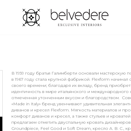
В 1959 году братья Галимберти основали мастерскую 
в 1967 году стала крупной фабрикой. Flexform начина
своего времени; благодаря их вкладу, бренд приобре
идентичность в мире итальянского и международного 
отмеченная утонченным вкусом и благородством. Сов
«Made in Italy» бренд увенчивают удивительная элеган
диванов и кресел Flexform. Мягкость материалов и п
комфорт диванов и кресел, а также стульев и кроватей
предлагаем отметить двуспальную кровать дизайнеров 
Groundpiece, Feel Good и Soft Dream, кресло A. B. C., к