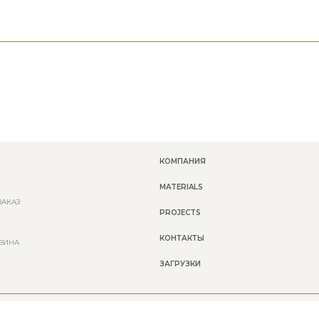
КОМПАНИЯ
MATERIALS
ЗАКАЗ
PROJECTS
КОНТАКТЫ
ЗИНА
ЗАГРУЗКИ
L. P.IVA E C.F. IT00109490516 - N° REA AR-54658 - CAPITALE SOCIALE € 60.000,00 I.V. 