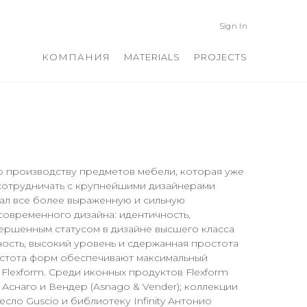
Sign In
КОМПАНИЯ
MATERIALS
PROJECTS
по производству предметов мебели, которая уже
л сотрудничать с крупнейшими дизайнерами
тал все более выраженную и сильную
современного дизайна: идентичность,
ершенным статусом в дизайне высшего класса
тность, высокий уровень и сдержанная простота
ростота форм обеспечивают максимальный
 Flexform. Среди иконных продуктов Flexform
Аснаго и Вендер (Asnago & Vender); коллекции
ресло Guscio и библиотеку Infinity Антонио