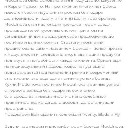
Modulnova была основана в 1988 году Дарио, Джузеппе
и Карло Презотто. На протяжении многих лет бренд
известен своим неустанным ростом благодаря
дальновидности, идеям и четким целям трех братьев.
Modulnova стал настоящим тренд-сеттером среди
производителей кухонных систем, при этом на
сегодняшний день расширил свое предложение до
гостиных и ванных комнат. Стратегия компании
продиктована самим названием бренда – ясный призыв
к модульности и, следовательно, к адаптации продукта
под вкусы и потребности каждого клиента. Ориентация
на индивидуальный подход позволяет успешно
подстраивается под изменения рынка и современный
стиль жизни; это еще одна причина успеха бренда.
Кухни Modulnova, гостиные Modulnova и ванные узнают
с первого взгляда благодаря их сочетанию
благородства и изысканности с непоколебимой
практичностью, когда дело доходит до организации
пространства.
Предлагаем Вам оценить коллекции Twenty, Blade и Fly.
Будучи партнером и дистрибутором бренда Modulnova,