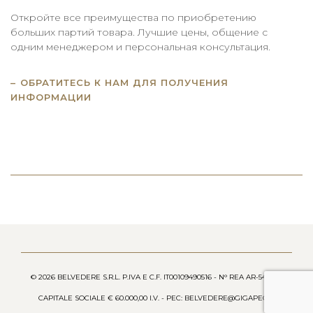
Откройте все преимущества по приобретению
больших партий товара. Лучшие цены, общение с
одним менеджером и персональная консультация.
ОБРАТИТЕСЬ К НАМ ДЛЯ ПОЛУЧЕНИЯ
ИНФОРМАЦИИ
© 2026 BELVEDERE S.R.L. P.IVA E C.F. IT00109490516 - N° REA AR-54658 -
CAPITALE SOCIALE € 60.000,00 I.V. - PEC: BELVEDERE@GIGAPEC.IT