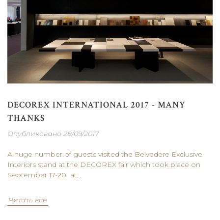
DECOREX INTERNATIONAL 2017 - MANY
THANKS
Опубликовано 28/09/2017
A huge number of guests visited the Belvedere Exclusive
Interiors stand at the DECOREX fair which took place on
September 17-20 at...
Читать всё